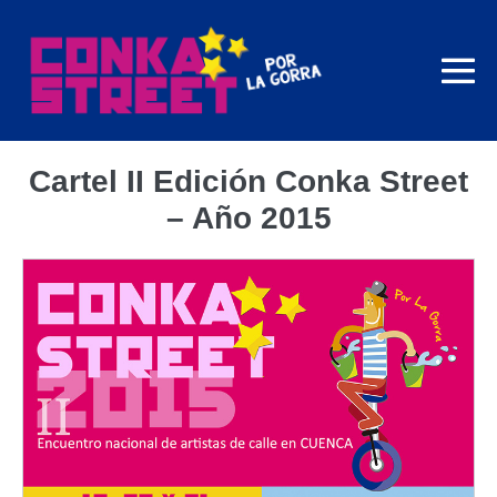
Saltar
al
contenido
Al
me
Cartel II Edición Conka Street
– Año 2015