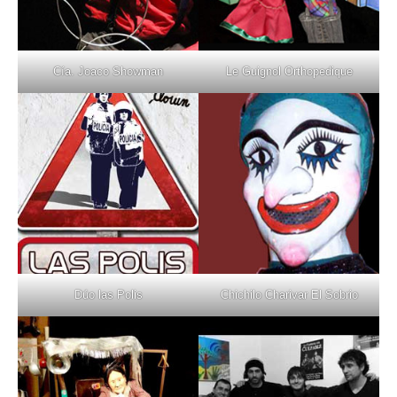
Cía. Joaco Showman
Le Guignol Orthopedique
Dúo las Polis
Chichilo Charivar El Sobrio