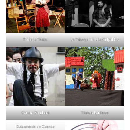
Totonco Teatro
La Taberna de Los Culpables
Camilo Bombero
Títeres Larderos
Dulzaineros de Cuenca